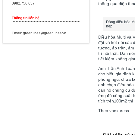
0982.756.657
thông qua điện tho
Thông tin liên hệ
Dòng điều hòa Mu
hẹp.
Email: greenlines@greenlines.vn
Điều hòa Multi và 
đặt và kết nối các 
tường, áp trần, âm
trí nội thất. Dàn 
tiết kiệm không gia
Anh Trần Anh Tuấn,
cho biết, gia đình
phòng ngủ, chưa kể
anh chọn điều hòa 
căn hộ chung cư dư
ứng đủ công suất l
tích trên100m2 thì
Theo vnexpress