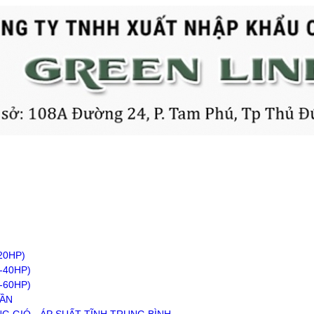
20HP)
-40HP)
-60HP)
RẦN