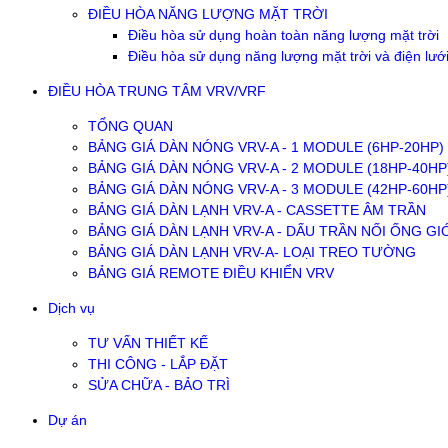
ĐIỀU HÒA NĂNG LƯỢNG MẶT TRỜI
Điều hòa sử dụng hoàn toàn năng lượng mặt trời
Điều hòa sử dụng năng lượng mặt trời và điện lướ
ĐIỀU HÒA TRUNG TÂM VRV/VRF
TỔNG QUAN
BẢNG GIÁ DÀN NÓNG VRV-A - 1 MODULE (6HP-20HP)
BẢNG GIÁ DÀN NÓNG VRV-A - 2 MODULE (18HP-40HP
BẢNG GIÁ DÀN NÓNG VRV-A - 3 MODULE (42HP-60HP
BẢNG GIÁ DÀN LẠNH VRV-A - CASSETTE ÂM TRẦN
BẢNG GIÁ DÀN LẠNH VRV-A - DẤU TRẦN NỐI ỐNG GI
BẢNG GIÁ DÀN LẠNH VRV-A- LOẠI TREO TƯỜNG
BẢNG GIÁ REMOTE ĐIỀU KHIỂN VRV
Dịch vụ
TƯ VẤN THIẾT KẾ
THI CÔNG - LẮP ĐẶT
SỬA CHỮA - BẢO TRÌ
Dự án