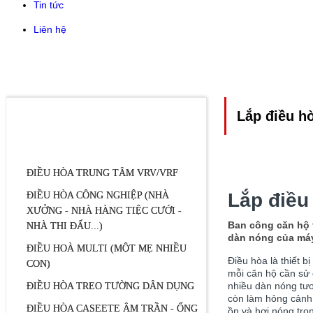
Tin tức
Liên hệ
Lắp điều h
DANH MỤC SẢN PHẨM
ĐIỀU HÒA TRUNG TÂM VRV/VRF
Lắp điều
ĐIỀU HÒA CÔNG NGHIỆP (NHÀ
XƯỞNG - NHÀ HÀNG TIỆC CƯỚI -
Ban công căn hộ t
NHÀ THI ĐẤU...)
dàn nóng của máy
ĐIỀU HOÀ MULTI (MỘT MẸ NHIỀU
Điều hòa là thiết b
CON)
mỗi căn hộ cần sử 
nhiều dàn nóng tươ
ĐIỀU HÒA TREO TƯỜNG DÂN DỤNG
còn làm hỏng cảnh 
ĐIỀU HÒA CASEETE ÂM TRẦN - ỐNG
ồn và hơi nóng tro