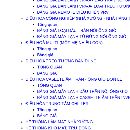
BẢNG GIÁ DÀN LẠNH VRV-A - DẤU TRẦN NỐI Ố
BẢNG GIÁ DÀN LẠNH VRV-A- LOẠI TREO TƯỜN
BẢNG GIÁ REMOTE ĐIỀU KHIỂN VRV
ĐIỀU HÒA CÔNG NGHIỆP (NHÀ XƯỞNG - NHÀ HÀNG TI
Tổng quan
BẢNG GIÁ LOẠI DẤU TRẦN NỐI ỐNG GIÓ
BẢNG GIÁ MÁY LẠNH TỦ ĐỨNG NỐI ỐNG GIÓ
ĐIỀU HOÀ MULTI (MỘT MẸ NHIỀU CON)
Tổng quan
Bảng giá
ĐIỀU HÒA TREO TƯỜNG DÂN DỤNG
TỔNG QUAN
BẢNG GIÁ
ĐIỀU HÒA CASEETE ÂM TRẦN - ỐNG GIÓ ĐƠN LẺ
TỔNG QUAN
BẢNG GIÁ MÁY LẠNH DẤU TRẦN NỐI ỐNG GIÓ 
BẢNG GIÁ MÁY LẠNH CASSETTE ÂM TRẦN INV
ĐIỀU HÒA TRUNG TÂM CHILLER
Tổng quan
BẢNG GIÁ
HỆ THỐNG LÀM MÁT NHÀ XƯỞNG
HỆ THỐNG KHO MÁT, TRỮ ĐÔNG