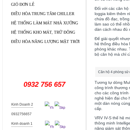
GIÓ ĐƠN LẺ
Đối với c
ác căn hộ 
loggia kiêm thêm n
ĐIỀU HÒA TRUNG TÂM CHILLER
chứa đồ đạc, trồng
HỆ THỐNG LÀM MÁT NHÀ XƯỞNG
làm sao có thể nhồ
dàn cách nhau đủ 
HỆ THỐNG KHO MÁT, TRỮ ĐÔNG
Để giải quyết nhượ
ĐIỀU HÒA NĂNG LƯỢNG MẶT TRỜI
hệ thống điều hòa 
phòng khác nhau. T
bộ căn hộ mà chỉ c
HỖ TRỢ TRỰC TUYẾN
Căn hộ 4 phòng sử 
Tương tự dòng Mult
0932 756 657
công trình thương
cho các công trình
nghệ hiện đại cho 
một dàn nóng cùng
Kinh Doanh 2
cấp.
0932756657
VRV IV-S thế hệ mớ
thông minh Intelli
Kinh doanh 1
năng giám sát thôn