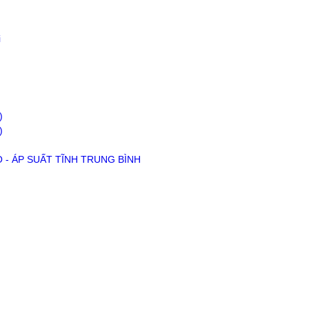
i
)
)
Ó - ÁP SUẤT TĨNH TRUNG BÌNH