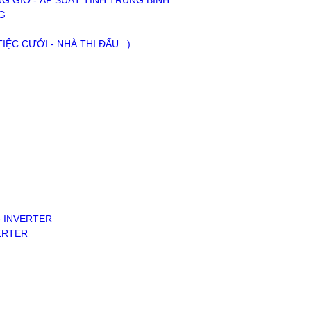
NG GIÓ - ÁP SUẤT TĨNH TRUNG BÌNH
G
ỆC CƯỚI - NHÀ THI ĐẤU...)
- INVERTER
ERTER