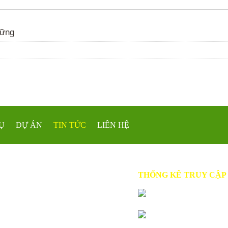
vững
Ụ
DỰ ÁN
TIN TỨC
LIÊN HỆ
THỐNG KÊ TRUY CẬP
Online:
2
Hôm qua:
85