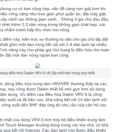
chung cư có ban công hẹp, vấn đề càng nan giải hơn khi
hiều công năng như treo giàn phơi quần áo, đặt máy giặt,
 cây cảnh tạo không gian xanh... Không ít gia chủ đau đầu,
i nhét thêm 2-3 dàn nóng trong không gian chật hẹp, các
xa nhằm tránh hấp thu chéo hơi nóng.
c điểm này, kiến trúc sư thường tư vấn cho gia chủ lắp đặt
Multi gồm một dàn nóng kết nối với 2-4 dàn lạnh tại nhiều
ính năng này cho phép gia chủ trang bị điều hòa cho toàn
ần đặt một dàn nóng ngoài ban công.
dụng điều hòa Daikin VRV-S chỉ lắp một dàn nóng duy nhất.
i, dòng điều hòa trung tâm VRV/VRF thường thấy tại các
 mại, nay cũng được
Daikin
thiết kế nhỏ gọn hơn sử dụng
 dân dụng
.
Ư
u điểm của điều hòa Daikin VRV-S là công
hiệu suất và độ bền cao, khả năng kết nối 14 dàn lạnh với
 công suất đến 9HP, đáp ứng đủ nhu cầu củ
a căn hộ cao
i nhất của dòng VRV-S tích hợp bộ điều khiển trung tâm
gent Touch Manager th
ường dùng trong các tòa nhà, có khả
g qua kết nối Internet. Các dàn lạnh còn được điều khiển