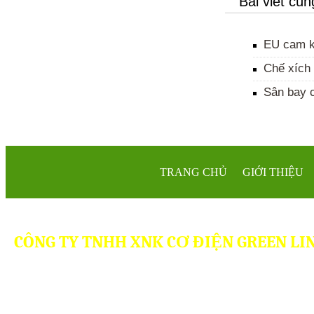
Bài viết cù
EU cam kế
Chế xích 
Sân bay c
TRANG CHỦ
GIỚI THIỆU
CÔNG TY TNHH XNK CƠ ĐIỆN GREEN LI
Trụ sở:
108A Đường 24, P.Tam Phú, Tp.Thủ Đức, Tp HCM
Điện thoại:
+84. 028. 35166994 – 028. 35166995
- Hotline: 093