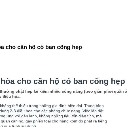
òa cho căn hộ có ban công hẹp
 hòa cho căn hộ có ban công hẹp
hường chật hẹp lại kiêm nhiều công năng (treo giàn phơi quần áo,
 điều hòa.
ị không thể thiếu trong những gia đình hiện đại. Trung bình
dụng 2-3 điều hòa cho các phòng chức năng. Việc lắp đặt
ng ứng với dàn lạnh, không những tiêu tốn diện tích, mà
quan căn hộ, gây phiền toái cho hàng xóm do phát ra tiếng
ng quá trình sử dụng.