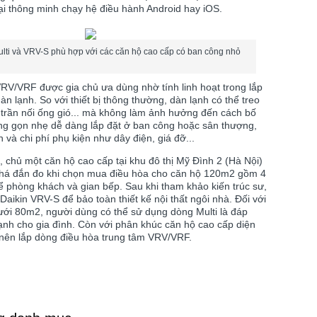
ại thông minh chạy hệ điều hành Android hay iOS.
lti và VRV-S phù hợp với các căn hộ cao cấp có ban công nhỏ
VRV/VRF được gia chủ ưa dùng nhờ tính linh hoạt trong lắp
dàn lạnh. So với thiết bị thông thường, dàn lạnh có thể treo
 trần nối ống gió... mà không làm ảnh hưởng đến cách bố
nóng gọn nhẹ dễ dàng lắp đặt ở ban công hoặc sân thượng,
n và chi phí phụ kiện như dây điện, giá đỡ...
 chủ một căn hộ cao cấp tại khu đô thị Mỹ Đình 2 (Hà Nội)
 khá đắn đo khi chọn mua điều hòa cho căn hộ 120m2 gồm 4
 phòng khách và gian bếp. Sau khi tham khảo kiến trúc sư,
Daikin VRV-S để bảo toàn thiết kế nội thất ngôi nhà.
Đối với
ới 80m2, người dùng có thể sử dụng dòng Multi là đáp
ạnh cho gia đình. Còn với phân khúc căn hộ cao cấp diện
 nên lắp dòng điều hòa trung tâm VRV/VRF.